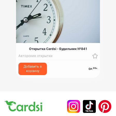
Открытка Cardsi - Будильник №841
Авторские открытки
Добавить в
99
к.
0
Р.
корзину