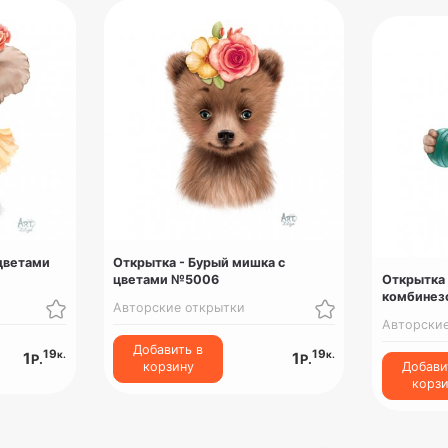
 цветами
Открытка - Бурый мишка с
цветами №5006
Открытка 
комбинез
Авторские открытки
Авторски
Добавить в
19
19
к.
к.
1
1
Р.
Р.
корзину
Добави
корз