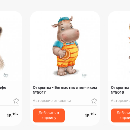
рфе
Открытка - Бегемотик с пончиком
Открытка 
№5017
№5016
Авторские открытки
Авторски
Добавить в
Добави
19
19
к.
к.
1
1
Р.
Р.
корзину
корз