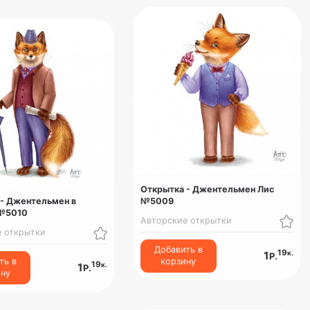
Открытка - Джентельмен Лис
 - Джентельмен в
№5009
№5010
Авторские открытки
е открытки
Добавить в
19
к.
1
Р.
ть в
корзину
19
к.
1
Р.
ину