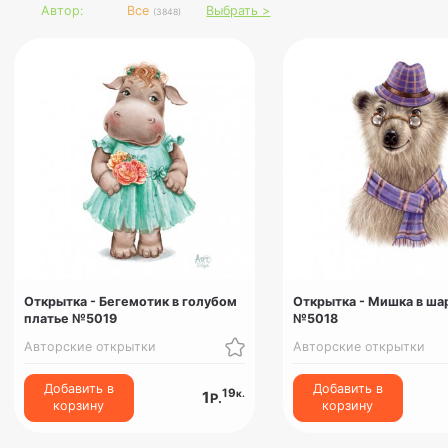
Автор:
Все
Выбрать >
(3848)
Открытка - Бегемотик в голубом
Открытка - Мишка в ша
платье №5019
№5018
Авторские открытки
Авторские открытки
Добавить в
Добавить в
19
к.
1
Р.
корзину
корзину