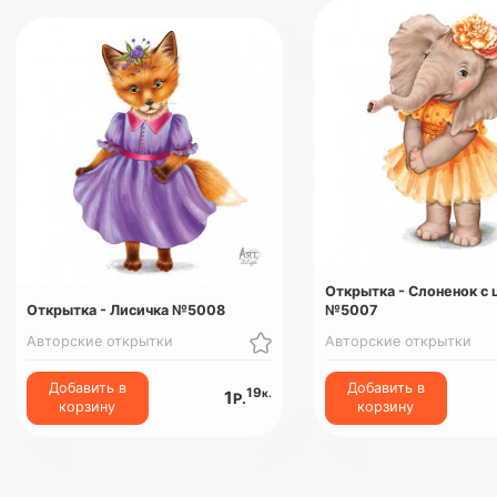
Открытка - Слоненок с
Открытка - Лисичка №5008
№5007
Авторские открытки
Авторские открытки
Добавить в
Добавить в
19
к.
1
Р.
корзину
корзину