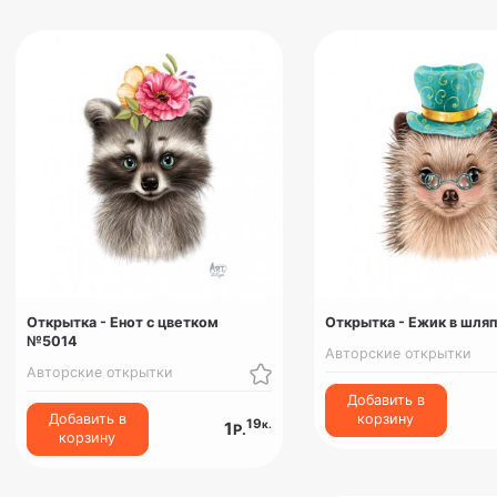
Открытка - Енот с цветком
Открытка - Ежик в шля
№5014
Авторские открытки
Авторские открытки
Добавить в
Добавить в
корзину
19
к.
1
Р.
корзину