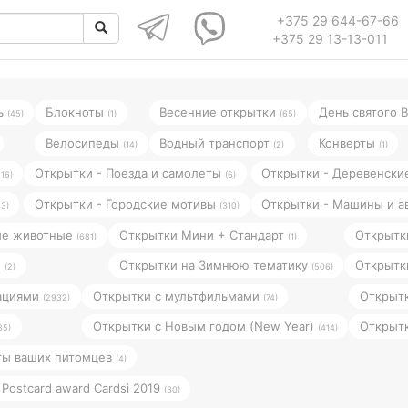
+375 29 644-67-66
+375 29 13-13-011
ь
Блокноты
Весенние открытки
День святого 
(45)
(1)
(65)
Велосипеды
Водный транспорт
Конверты
(14)
(2)
(1)
Открытки - Поезда и самолеты
Открытки - Деревенск
116)
(6)
Открытки - Городские мотивы
Открытки - Машины и 
23)
(310)
ие животные
Открытки Мини + Стандарт
Открытк
(681)
(1)
и
Открытки на Зимнюю тематику
Открытк
(2)
(506)
рациями
Открытки с мультфильмами
Открыт
(2932)
(74)
Открытки с Новым годом (New Year)
Открытк
35)
(414)
ты ваших питомцев
(4)
Postcard award Cardsi 2019
(30)