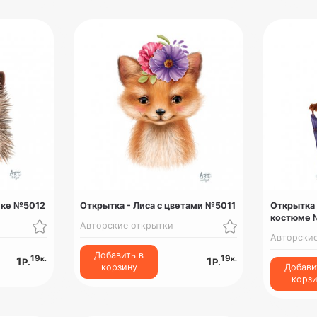
пке №5012
Открытка - Лиса с цветами №5011
Открытка
костюме 
Авторские открытки
Авторски
Добавить в
19
19
к.
к.
1
1
Р.
Р.
корзину
Добави
корз