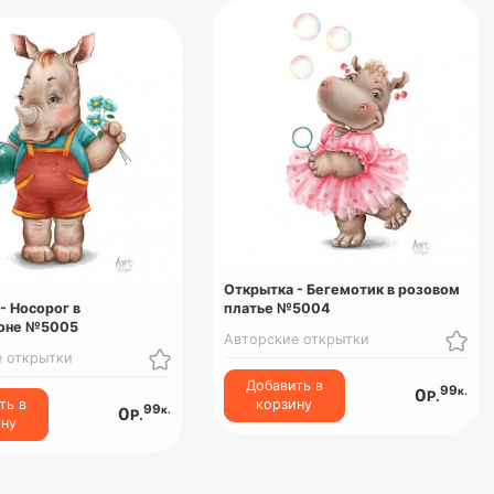
Открытка - Бегемотик в розовом
- Носорог в
платье №5004
оне №5005
Авторские открытки
е открытки
Добавить в
99
к.
0
Р.
ть в
корзину
99
к.
0
Р.
ину