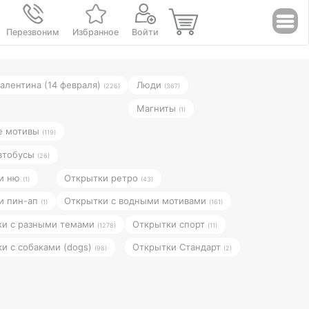
Перезвоним
Избранное
Войти
Валентина (14 февраля)
Люди
(226)
(367)
Магниты
(1)
ие мотивы
(119)
автобусы
(26)
и ню
Открытки ретро
(1)
(43)
и пин-ап
Открытки с водными мотивами
(1)
(161)
ки с разными темами
Открытки спорт
(1278)
(11)
и с собаками (dogs)
Открытки Стандарт
(98)
(2)