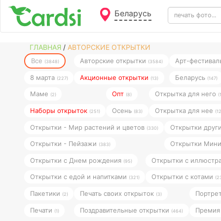
Беларусь
ГЛАВНАЯ
/
АВТОРСКИЕ ОТКРЫТКИ
Все
Авторские открытки
Арт-фестивал
(3848)
(3584)
8 марта
Акционные открытки
Беларусь
(227)
(13)
(147)
Маме
Опт
Открытка для него
(2)
(8)
(
Наборы открыток
Осень
Открытка для нее
(251)
(83)
(1
Открытки - Мир растений и цветов
Открытки друг
(330)
Открытки - Пейзажи
Открытки Мин
(383)
Открытки с Днем рождения
Открытки с иллюст
(95)
Открытки с едой и напитками
Открытки с котами
(321)
(2
Пакетики
Печать своих открыток
Портре
(2)
(3)
Печати
Поздравительные открытки
Премия 
(1)
(464)