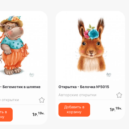
- Бегемотик в шляпке
Открытка - Белочка №5015
Авторские открытки
е открытки
Добавить в
19
к.
1
Р.
ть в
корзину
19
к.
1
Р.
ину