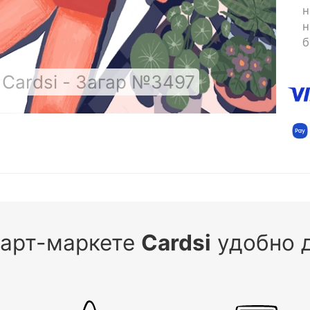
н
н
б
Cardsi - Загар №3497
 арт-маркете
Cardsi
удобно д