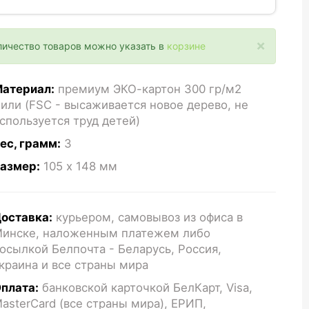
×
личество товаров можно указать в
корзине
атериал:
премиум ЭКО-картон 300 гр/м2
или (FSC - высаживается новое дерево, не
спользуется труд детей)
ес, грамм:
3
азмер:
105 x 148
мм
оставка:
курьером, самовывоз из офиса в
инске, наложенным платежем либо
осылкой Белпочта - Беларусь, Россия,
краина и все страны мира
плата:
банковской карточкой БелКарт, Visa,
asterCard (все страны мира), ЕРИП,