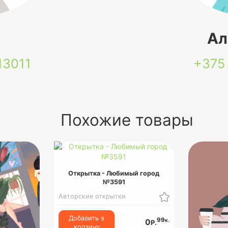
я
Ал
13011
+375
Похожие товары
Открытка - Любимый город
№3591
Авторские открытки
Добавить в
99
к.
0
Р.
корзину