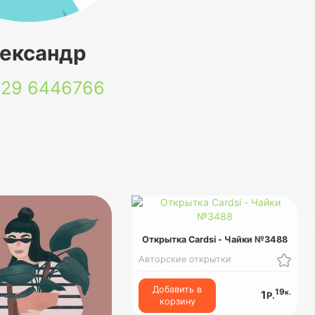
ександр
 29
6446766
Открытка Cardsi - Чайки №3488
Авторские открытки
Добавить в
19
к.
1
Р.
корзину