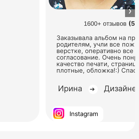
❯
(5.
1600+ отзывов
Заказывала альбом на пр
родителям, учли все поже
верстке, оперативно все 
согласование. Очень понр
качество печати, страниц
плотные, обложка!:) Спас
Ирина
Дизайне
➔
Instagram