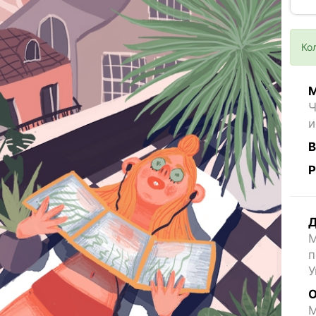
Ко
М
Ч
и
В
Р
Д
М
п
У
О
M