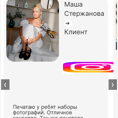
Маша
Стержанова
➔
Клиент
❮
❯
Печатаю у ребят наборы
фотографий. Отличное
качество. Так же печатала