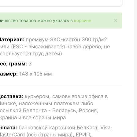
×
личество товаров можно указать в
корзине
атериал:
премиум ЭКО-картон 300 гр/м2
или (FSC - высаживается новое дерево, не
спользуется труд детей)
ес, грамм:
3
азмер:
148 x 105
мм
оставка:
курьером, самовывоз из офиса в
инске, наложенным платежем либо
осылкой Белпочта - Беларусь, Россия,
краина и все страны мира
плата:
банковской карточкой БелКарт, Visa,
asterCard (все страны мира), ЕРИП,