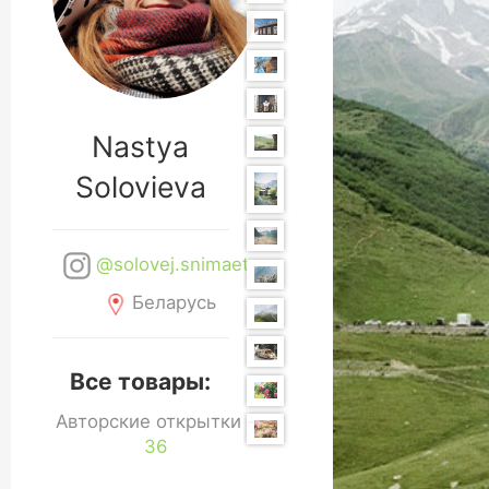
Nastya
Solovieva
@solovej.snimaet
Беларусь
Все товары:
Авторские открытки -
36