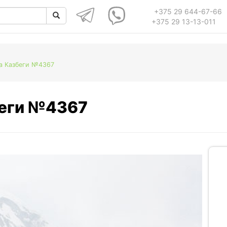
+375 29 644-67-66
+375 29 13-13-011
на Казбеги №4367
беги №4367