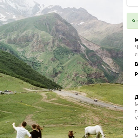
Ко
М
Ч
и
В
Р
Д
М
п
У
О
M