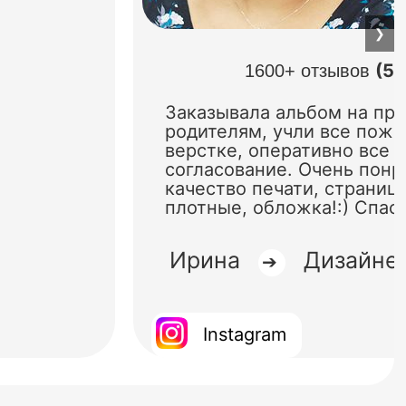
❯
(5.
1600+ отзывов
Заказывала альбом на пр
родителям, учли все поже
верстке, оперативно все 
согласование. Очень понр
качество печати, страниц
плотные, обложка!:) Спас
Ирина
Дизайне
➔
Instagram