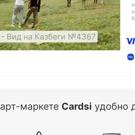
н
н
б
- Вид на Казбеги №4367
 арт-маркете
Cardsi
удобно д