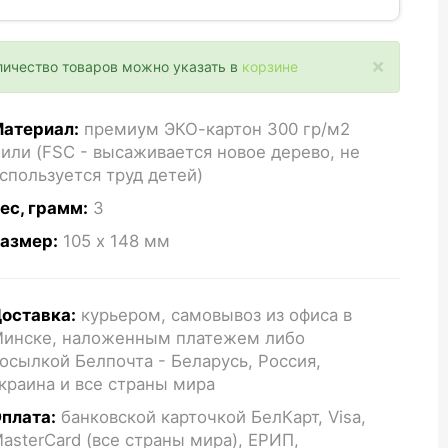
×
личество товаров можно указать в
корзине
атериал:
премиум ЭКО-картон 300 гр/м2
или (FSC - высаживается новое дерево, не
спользуется труд детей)
ес, грамм:
3
азмер:
105 x 148
мм
оставка:
курьером, самовывоз из офиса в
инске, наложенным платежем либо
осылкой Белпочта - Беларусь, Россия,
краина и все страны мира
плата:
банковской карточкой БелКарт, Visa,
asterCard (все страны мира), ЕРИП,