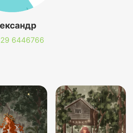
ександр
 29
6446766