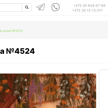
+375 29 644-67-66
+375 29 13-13-011
ма дома №4524
ма №4524