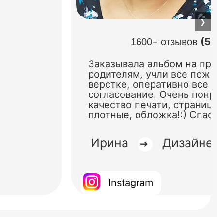
❯
(5.
1600+ отзывов
Заказывала альбом на пр
родителям, учли все поже
верстке, оперативно все 
согласование. Очень понр
качество печати, страниц
плотные, обложка!:) Спас
Ирина
Дизайне
➔
Instagram