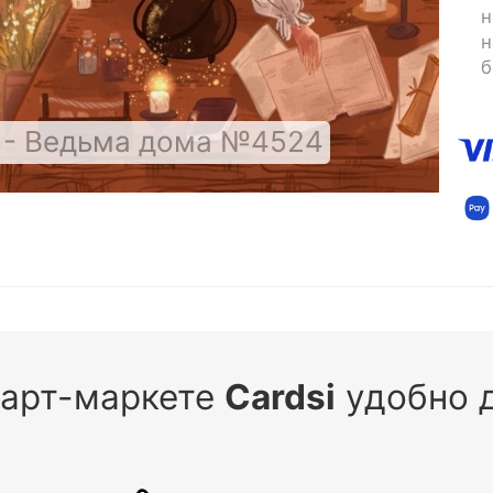
н
н
б
 - Ведьма дома №4524
 арт-маркете
Cardsi
удобно д