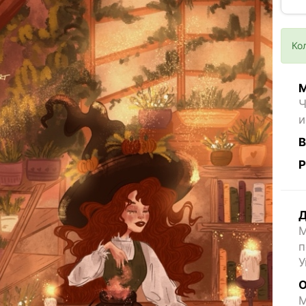
Ко
М
Ч
и
В
Р
Д
М
п
У
О
M