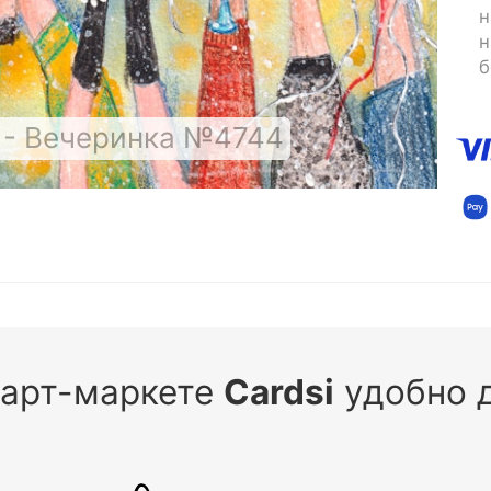
н
н
б
 - Вечеринка №4744
 арт-маркете
Cardsi
удобно д