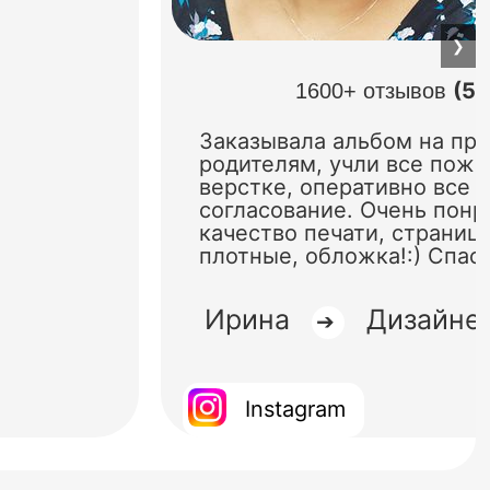
❯
(5.
1600+ отзывов
Заказывала альбом на пр
родителям, учли все поже
верстке, оперативно все 
согласование. Очень понр
качество печати, страниц
плотные, обложка!:) Спас
Ирина
Дизайне
➔
Instagram