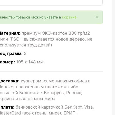
×
личество товаров можно указать в
корзине
атериал:
премиум ЭКО-картон 300 гр/м2
или (FSC - высаживается новое дерево, не
спользуется труд детей)
ес, грамм:
3
азмер:
105 x 148
мм
оставка:
курьером, самовывоз из офиса в
инске, наложенным платежем либо
осылкой Белпочта - Беларусь, Россия,
краина и все страны мира
плата:
банковской карточкой БелКарт, Visa,
asterCard (все страны мира), ЕРИП,