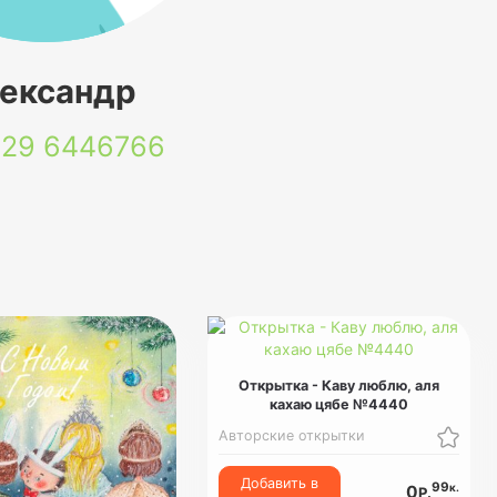
ександр
 29
6446766
Открытка - Каву люблю, аля
кахаю цябе №4440
Авторские открытки
Добавить в
99
к.
0
Р.