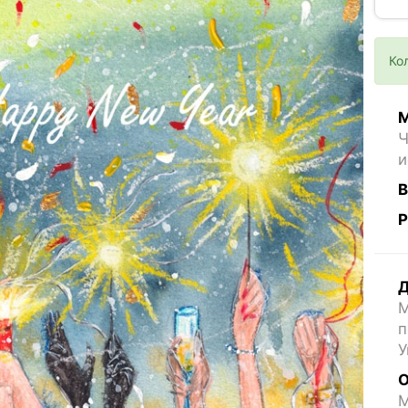
Ко
М
Ч
и
В
Р
Д
М
п
У
О
M