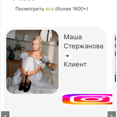
Посмотреть
все
(более 1600+)
Маша
Стержанова
➔
Клиент
❮
❯