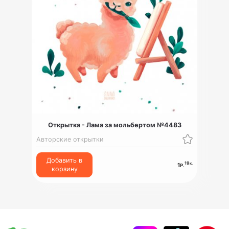
Открытка - Лама за мольбертом №4483
Авторские открытки
Добавить в
19
к.
1
Р.
корзину