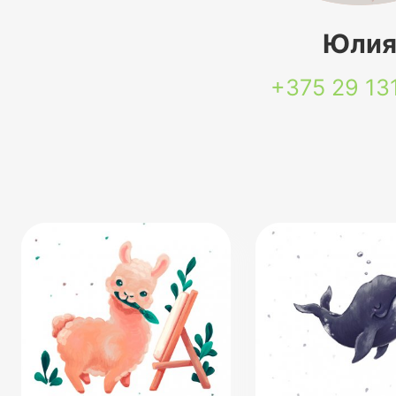
Юли
+375 29
13