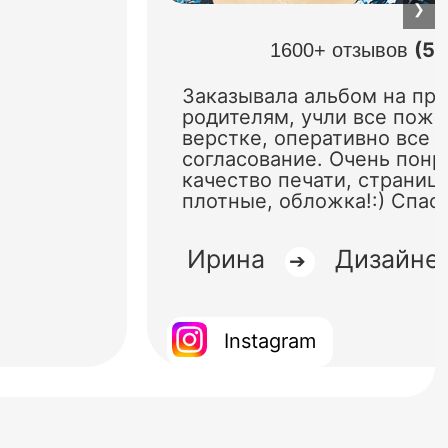
❯
(5.
1600+ отзывов
Заказывала альбом на пр
родителям, учли все поже
верстке, оперативно все 
согласование. Очень понр
качество печати, страниц
плотные, обложка!:) Спас
Ирина
Дизайне
➔
Instagram