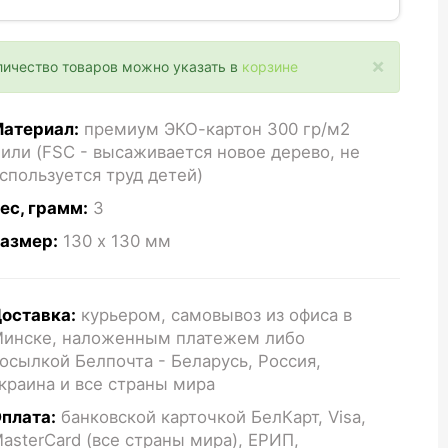
×
личество товаров можно указать в
корзине
атериал:
премиум ЭКО-картон 300 гр/м2
или (FSC - высаживается новое дерево, не
спользуется труд детей)
ес, грамм:
3
азмер:
130 x 130
мм
оставка:
курьером, самовывоз из офиса в
инске, наложенным платежем либо
осылкой Белпочта - Беларусь, Россия,
краина и все страны мира
плата:
банковской карточкой БелКарт, Visa,
asterCard (все страны мира), ЕРИП,