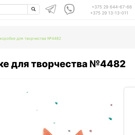
+375 29 644-67-66
+375 29 13-13-011
 коробке для творчества №4482
бке для творчества №4482