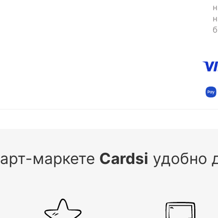
н
н
б
 арт-маркете
Cardsi
удобно д