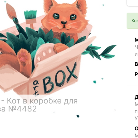
Ко
М
Ч
и
В
Р
Д
- Кот в коробке для
М
ва №4482
п
У
О
M