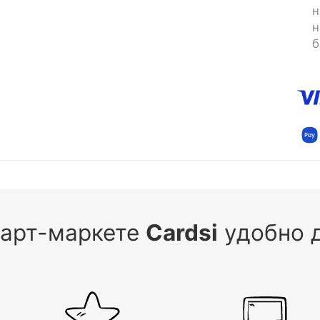
н
н
б
 арт-маркете
Cardsi
удобно д