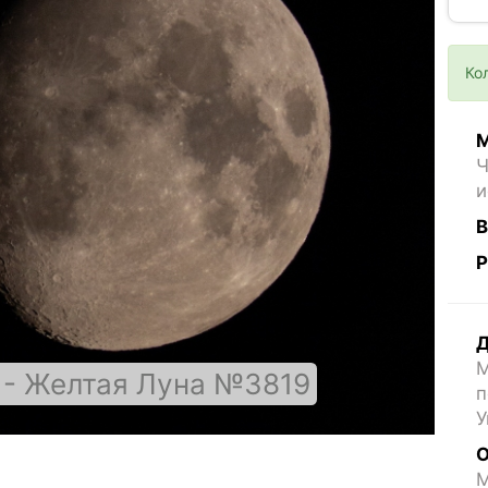
Ко
М
Ч
и
В
Р
Д
М
 - Желтая Луна №3819
п
У
О
M