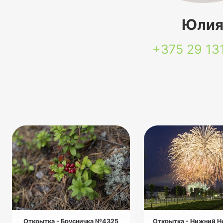
Юли
+375 29
13
Открытка - Брусничка №4325
Открытка - Нижний Н