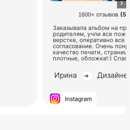
❯
(5.
1600+ отзывов
Заказывала альбом на пр
родителям, учли все поже
верстке, оперативно все 
согласование. Очень понр
качество печати, страниц
плотные, обложка!:) Спас
Ирина
Дизайне
➔
Instagram