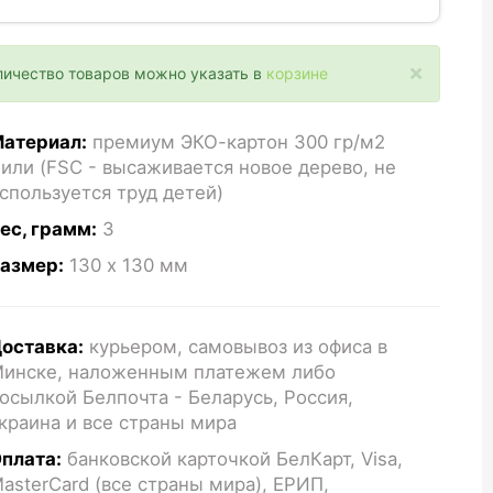
×
личество товаров можно указать в
корзине
атериал:
премиум ЭКО-картон 300 гр/м2
или (FSC - высаживается новое дерево, не
спользуется труд детей)
ес, грамм:
3
азмер:
130 x 130
мм
оставка:
курьером, самовывоз из офиса в
инске, наложенным платежем либо
осылкой Белпочта - Беларусь, Россия,
краина и все страны мира
плата:
банковской карточкой БелКарт, Visa,
asterCard (все страны мира), ЕРИП,