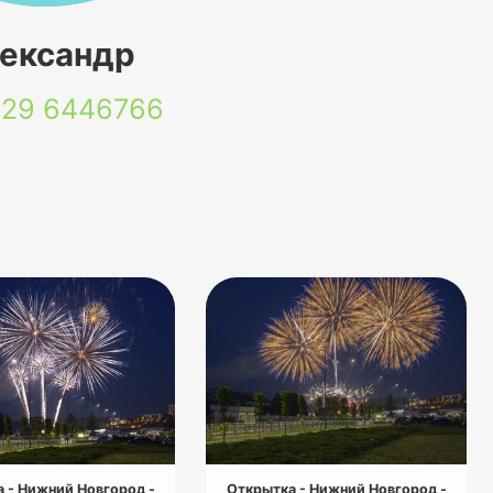
ександр
 29
6446766
 - Нижний Новгород -
Открытка - Нижний Новгород -