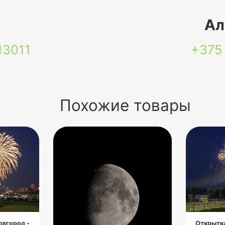
я
Ал
13011
+375
Похожие товары
овгород -
Открытка