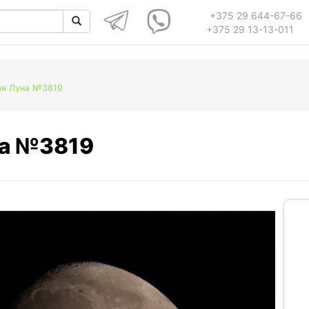
+375 29 644-67-66
+375 29 13-13-011
ая Луна №3819
на №3819