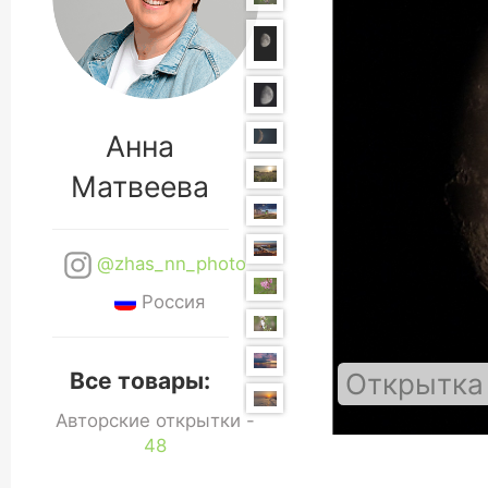
Анна
Матвеева
@zhas_nn_photo
Россия
Открытка
Все товары:
Авторские открытки -
48