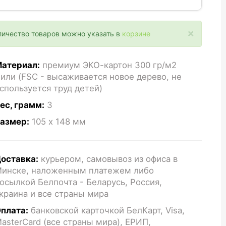
×
личество товаров можно указать в
корзине
атериал:
премиум ЭКО-картон 300 гр/м2
или (FSC - высаживается новое дерево, не
спользуется труд детей)
ес, грамм:
3
азмер:
105 x 148
мм
оставка:
курьером, самовывоз из офиса в
инске, наложенным платежем либо
осылкой Белпочта - Беларусь, Россия,
краина и все страны мира
плата:
банковской карточкой БелКарт, Visa,
asterCard (все страны мира), ЕРИП,