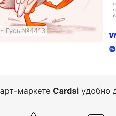
н
н
б
 - Гусь №4413
 арт-маркете
Cardsi
удобно д