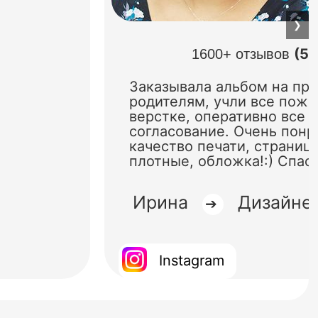
❯
(5.
1600+ отзывов
Заказывала альбом на пр
родителям, учли все поже
верстке, оперативно все 
согласование. Очень понр
качество печати, страниц
плотные, обложка!:) Спас
Ирина
Дизайне
➔
Instagram