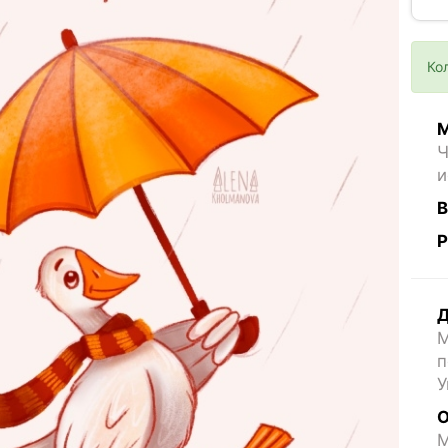
Ко
М
Ч
и
В
Р
Д
М
п
У
О
M