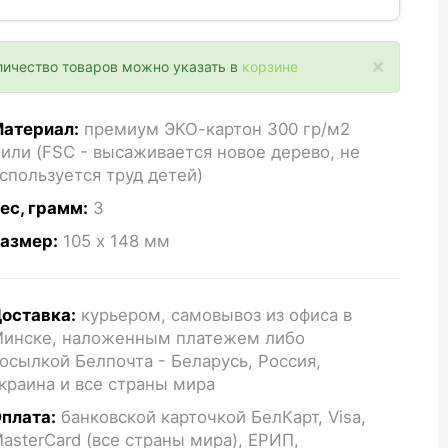
×
личество товаров можно указать в
корзине
атериал:
премиум ЭКО-картон 300 гр/м2
или (FSC - высаживается новое дерево, не
спользуется труд детей)
ес, грамм:
3
азмер:
105 x 148
мм
оставка:
курьером, самовывоз из офиса в
инске, наложенным платежем либо
осылкой Белпочта - Беларусь, Россия,
краина и все страны мира
плата:
банковской карточкой БелКарт, Visa,
asterCard (все страны мира), ЕРИП,