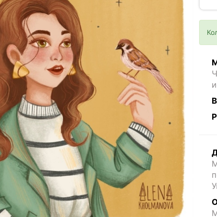
Ко
М
Ч
и
В
Р
Д
М
п
У
О
M