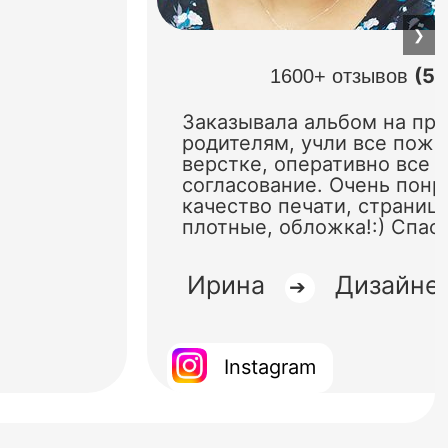
❯
(5.
1600+ отзывов
Заказывала альбом на пр
родителям, учли все поже
верстке, оперативно все 
согласование. Очень понр
качество печати, страниц
плотные, обложка!:) Спас
Ирина
Дизайне
➔
Instagram