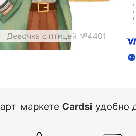
н
н
б
- Девочка с птицей №4401
 арт-маркете
Cardsi
удобно д