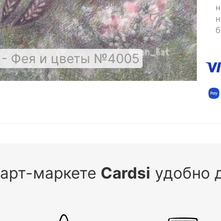
н
н
б
 - Фея и цветы №4005
 арт-маркете
Cardsi
удобно д