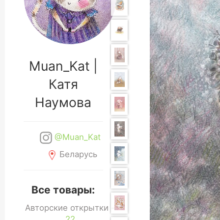
Muan_Kat |
Катя
Наумова
@Muan_Kat
Беларусь
Все товары:
Авторские открытки -
22