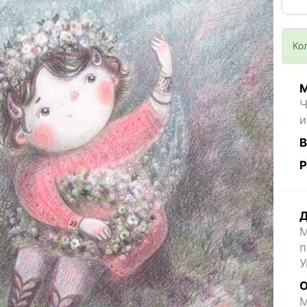
Ко
М
Ч
и
В
Р
Д
М
п
У
О
M