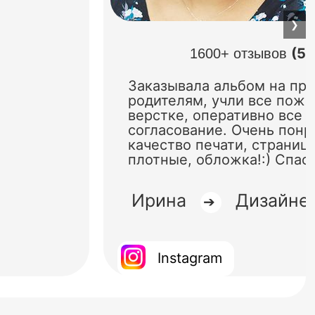
❯
(5.
1600+ отзывов
Заказывала альбом на пр
родителям, учли все поже
верстке, оперативно все 
согласование. Очень понр
качество печати, страниц
плотные, обложка!:) Спас
Ирина
Дизайне
➔
Instagram