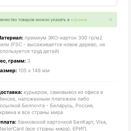
×
личество товаров можно указать в
корзине
атериал:
премиум ЭКО-картон 300 гр/м2
или (FSC - высаживается новое дерево, не
спользуется труд детей)
ес, грамм:
3
азмер:
105 x 148
мм
оставка:
курьером, самовывоз из офиса в
инске, наложенным платежем либо
осылкой Белпочта - Беларусь, Россия,
краина и все страны мира
плата:
банковской карточкой БелКарт, Visa,
asterCard (все страны мира), ЕРИП,