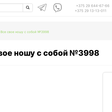
+375 29 644-67-66
+375 29 13-13-011
 Все свое ношу с собой №3998
свое ношу с собой №3998