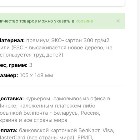
×
личество товаров можно указать в
корзине
атериал:
премиум ЭКО-картон 300 гр/м2
или (FSC - высаживается новое дерево, не
спользуется труд детей)
ес, грамм:
3
азмер:
105 x 148
мм
оставка:
курьером, самовывоз из офиса в
инске, наложенным платежем либо
осылкой Белпочта - Беларусь, Россия,
краина и все страны мира
плата:
банковской карточкой БелКарт, Visa,
asterCard (все страны мира), ЕРИП,