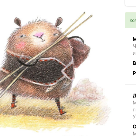
Ко
М
Ч
и
В
Р
Д
М
п
У
О
M