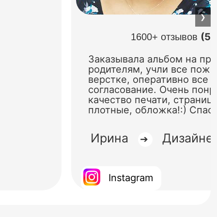
❯
(5.
1600+ отзывов
Заказывала альбом на пр
родителям, учли все поже
верстке, оперативно все 
согласование. Очень понр
качество печати, страниц
плотные, обложка!:) Спас
Ирина
Дизайне
➔
Instagram