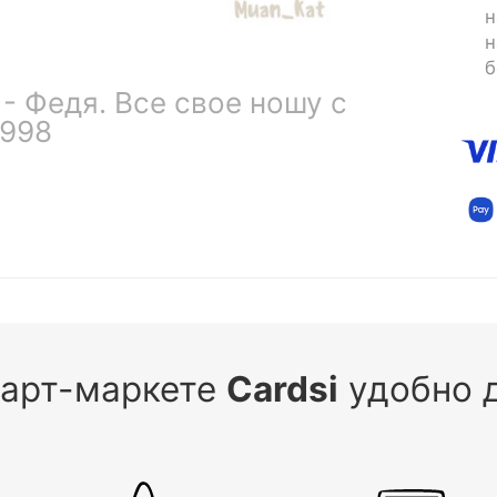
н
н
б
- Федя. Все свое ношу с
998
 арт-маркете
Cardsi
удобно д