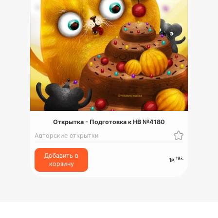
Открытка - Подготовка к HB №4180
Авторские открытки
Добавить в
19
к.
1
Р.
корзину