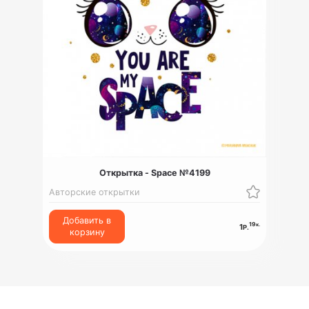
Открытка - Space №4199
Авторские открытки
Добавить в
19
к.
1
Р.
корзину