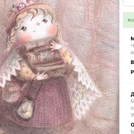
Ко
М
Ч
и
В
Р
Д
М
п
У
О
M