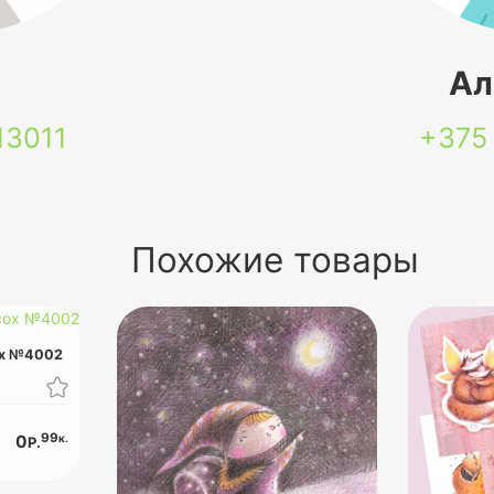
я
Ал
13011
+375
Похожие товары
ох №4002
99
к.
0
Р.