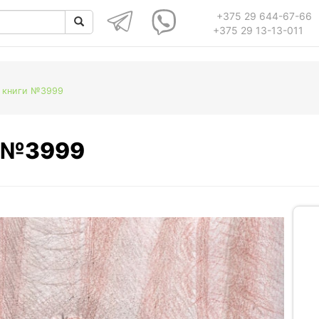
+375 29 644-67-66
+375 29 13-13-011
и книги №3999
и №3999