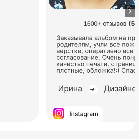
❯
(5.
1600+ отзывов
Заказывала альбом на пр
родителям, учли все поже
верстке, оперативно все 
согласование. Очень понр
качество печати, страниц
плотные, обложка!:) Спас
Ирина
Дизайне
➔
Instagram