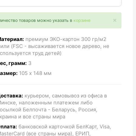
×
личество товаров можно указать в
корзине
атериал:
премиум ЭКО-картон 300 гр/м2
или (FSC - высаживается новое дерево, не
спользуется труд детей)
ес, грамм:
3
азмер:
105 x 148
мм
оставка:
курьером, самовывоз из офиса в
инске, наложенным платежем либо
осылкой Белпочта - Беларусь, Россия,
краина и все страны мира
плата:
банковской карточкой БелКарт, Visa,
asterCard (все страны мира), ЕРИП,