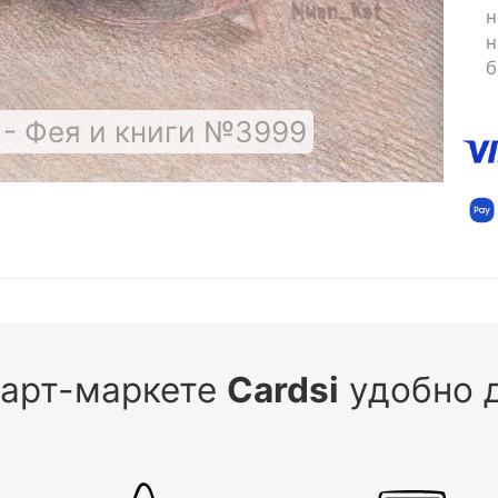
н
н
б
- Фея и книги №3999
 арт-маркете
Cardsi
удобно д