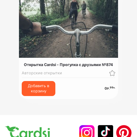
Открытка Cardsi - Прогулка с друзьями №874
Авторские открытки
Добавить в
99
к.
0
Р.
корзину