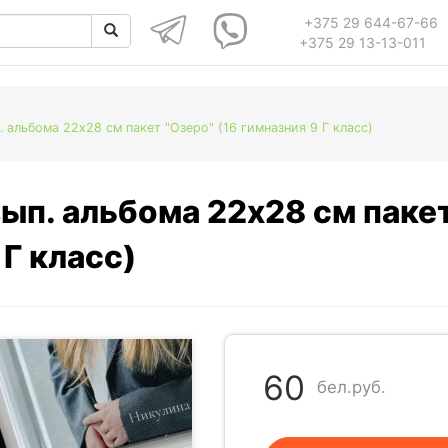
+375 29 644-67-66
+375 29 13-13-011
 альбома 22х28 см пакет "Озеро" (16 гимназния 9 Г класс)
ып. альбома 22х28 см паке
 Г класс)
60
бел.руб.