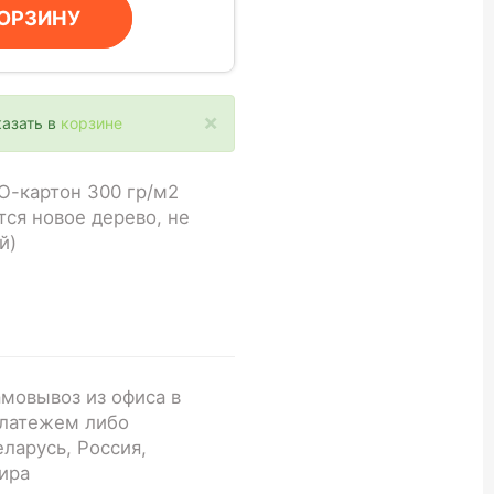
КОРЗИНУ
×
казать в
корзине
О-картон 300 гр/м2
тся новое дерево, не
й)
мовывоз из офиса в
латежем либо
ларусь, Россия,
мира