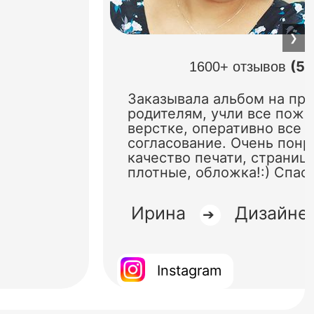
❯
(5.
1600+ отзывов
Заказывала альбом на пр
родителям, учли все поже
верстке, оперативно все 
согласование. Очень понр
качество печати, страниц
плотные, обложка!:) Спас
Ирина
Дизайне
➔
Instagram