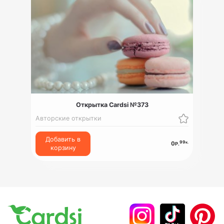
Открытка Cardsi №373
Авторские открытки
Добавить в
99
к.
0
Р.
корзину