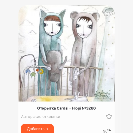
Открытка Cardsi - Hlopi №3260
Авторские открытки
Добавить в
19
к.
1
Р.