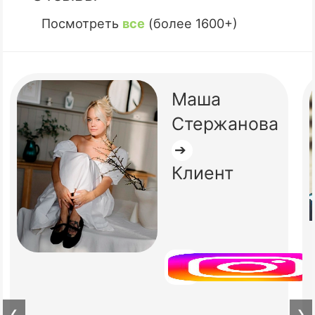
Посмотреть
все
(более 1600+)
Маша
Стержанова
➔
Клиент
❮
❯