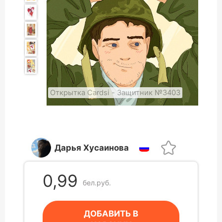
Открытка Cardsi - Защитник №3403
Дарья Хусаинова
0,99
бел.руб.
ДОБАВИТЬ В