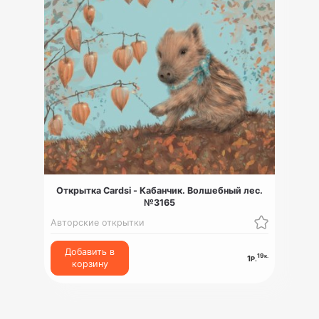
Открытка Cardsi - Кабанчик. Волшебный лес.
№3165
Авторские открытки
Добавить в
19
к.
1
Р.
корзину