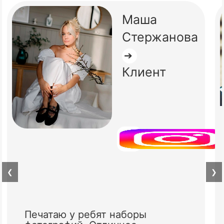
Маша
Стержанова
➔
Клиент
❮
❯
Печатаю у ребят наборы