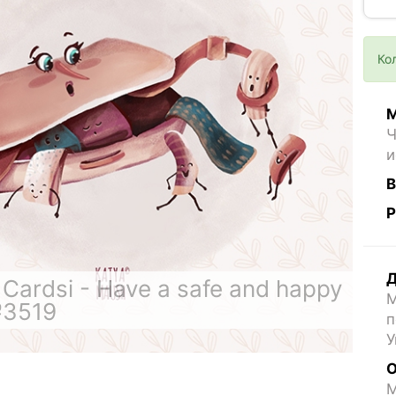
Ко
М
Ч
и
В
Р
Д
Cardsi - Have a safe and happy
М
№3519
п
У
О
M