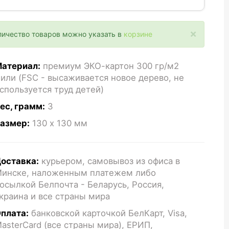
×
личество товаров можно указать в
корзине
атериал:
премиум ЭКО-картон 300 гр/м2
или (FSC - высаживается новое дерево, не
спользуется труд детей)
ес, грамм:
3
азмер:
130 x 130
мм
оставка:
курьером, самовывоз из офиса в
инске, наложенным платежем либо
осылкой Белпочта - Беларусь, Россия,
краина и все страны мира
плата:
банковской карточкой БелКарт, Visa,
asterCard (все страны мира), ЕРИП,