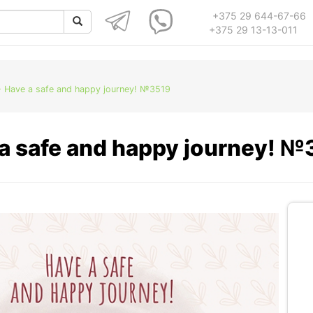
+375 29 644-67-66
+375 29 13-13-011
 Have a safe and happy journey! №3519
a safe and happy journey! 