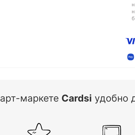
н
н
б
 арт-маркете
Cardsi
удобно д