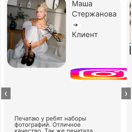
Маша
Стержанова
➔
Клиент
❮
❯
Печатаю у ребят наборы
фотографий. Отличное
качество. Так же печатала