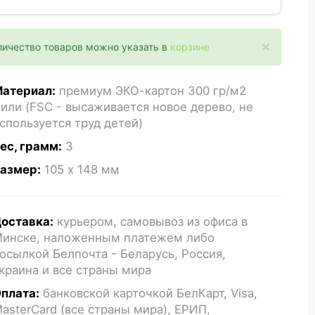
×
личество товаров можно указать в
корзине
атериал:
премиум ЭКО-картон 300 гр/м2
или (FSC - высаживается новое дерево, не
спользуется труд детей)
ес, грамм:
3
азмер:
105 x 148
мм
оставка:
курьером, самовывоз из офиса в
инске, наложенным платежем либо
осылкой Белпочта - Беларусь, Россия,
краина и все страны мира
плата:
банковской карточкой БелКарт, Visa,
asterCard (все страны мира), ЕРИП,