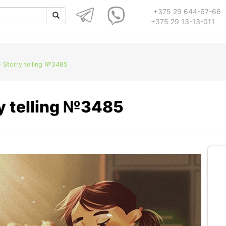
+375 29 644-67-66
+375 29 13-13-011
 Storry telling №3485
y telling №3485