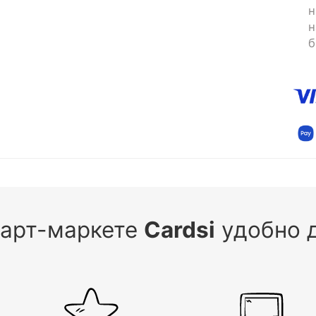
н
н
б
 арт-маркете
Cardsi
удобно д