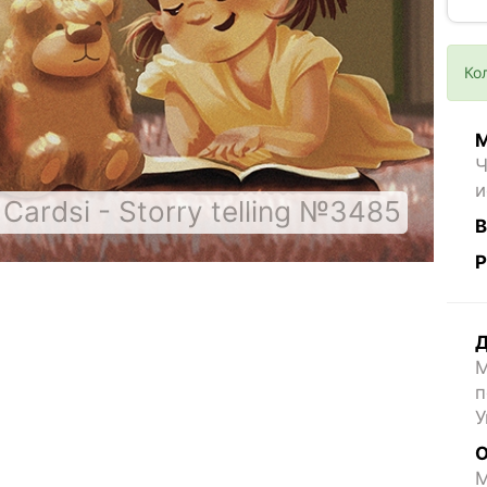
Ко
М
Ч
и
Cardsi - Storry telling №3485
В
Р
Д
М
п
У
О
M