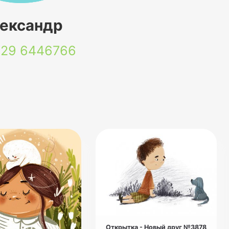
ександр
 29
6446766
Открытка - Новый друг №3878