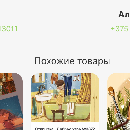
я
Ал
13011
+375
Похожие товары
Открытка - Доброе утро №3872