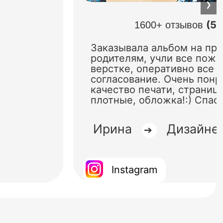
❯
(5.
1600+ отзывов
Заказывала альбом на пр
родителям, учли все поже
верстке, оперативно все 
согласование. Очень понр
качество печати, страниц
плотные, обложка!:) Спас
Ирина
Дизайне
➔
Instagram