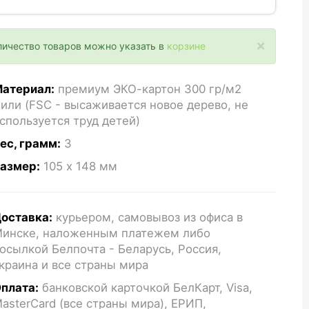
×
личество товаров можно указать в
корзине
атериал:
премиум ЭКО-картон 300 гр/м2
или (FSC - высаживается новое дерево, не
спользуется труд детей)
ес, грамм:
3
азмер:
105 x 148
мм
оставка:
курьером, самовывоз из офиса в
инске, наложенным платежем либо
осылкой Белпочта - Беларусь, Россия,
краина и все страны мира
плата:
банковской карточкой БелКарт, Visa,
asterCard (все страны мира), ЕРИП,