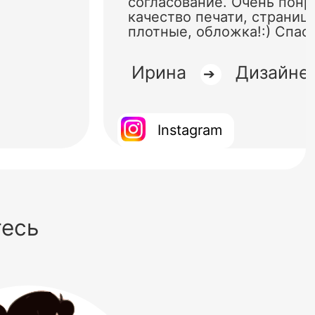
согласование. Очень понр
качество печати, страниц
плотные, обложка!:) Спас
Ирина
Дизайне
➔
Instagram
тесь