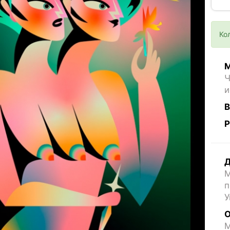
Ко
М
Ч
и
В
Р
Д
М
п
У
О
M