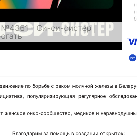
н
н
б
№4361 - Си-си-систер |
огать
движение по борьбе с раком молчной железы в Беларус
циатива, популяризирующая регулярное обследова
яет женское онко-сообщество, медиков и неравнодушны
Благодарим за помощь в создании открыток: