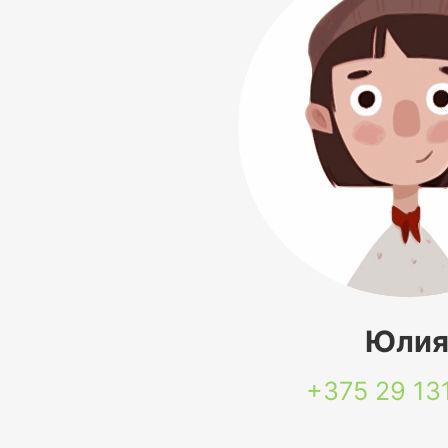
Юли
+375 29
13