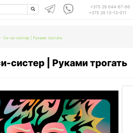
+375 29 644-67-66
+375 29 13-13-011
 Си-си-систер | Руками трогать
и-систер | Руками трогать