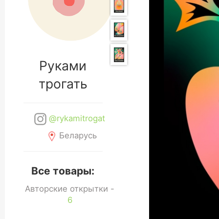
Руками
трогать
@rykamitrogat
Беларусь
Все товары:
Авторские открытки -
6