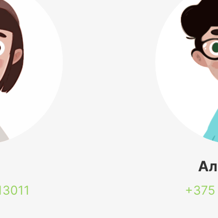
я
Ал
13011
+375