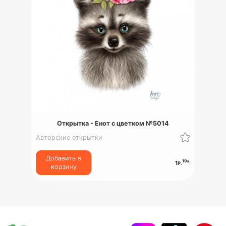
Открытка - Енот с цветком №5014
Авторские открытки
Добавить в
19
к.
1
Р.
корзину