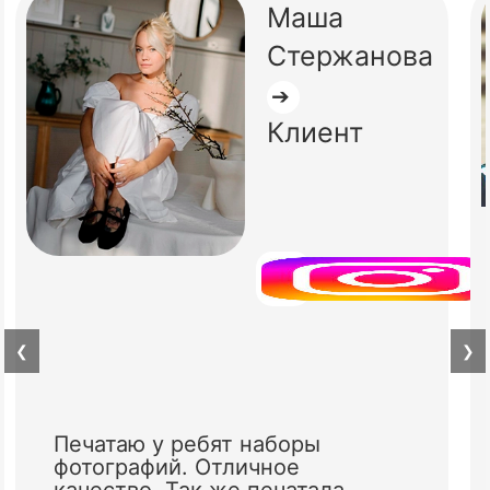
Маша
Стержанова
➔
Клиент
❮
❯
Печатаю у ребят наборы
фотографий. Отличное
качество. Так же печатала