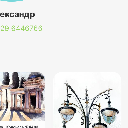
ександр
 29
6446766
а - Колонада №4493