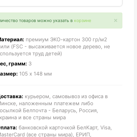
×
личество товаров можно указать в
корзине
атериал:
премиум ЭКО-картон 300 гр/м2
или (FSC - высаживается новое дерево, не
спользуется труд детей)
ес, грамм:
3
азмер:
105 x 148
мм
оставка:
курьером, самовывоз из офиса в
инске, наложенным платежем либо
осылкой Белпочта - Беларусь, Россия,
краина и все страны мира
плата:
банковской карточкой БелКарт, Visa,
asterCard (все страны мира), ЕРИП,