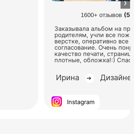
❯
(5.
1600+ отзывов
Заказывала альбом на пр
родителям, учли все поже
верстке, оперативно все 
согласование. Очень понр
качество печати, страниц
плотные, обложка!:) Спас
Ирина
Дизайне
➔
Instagram