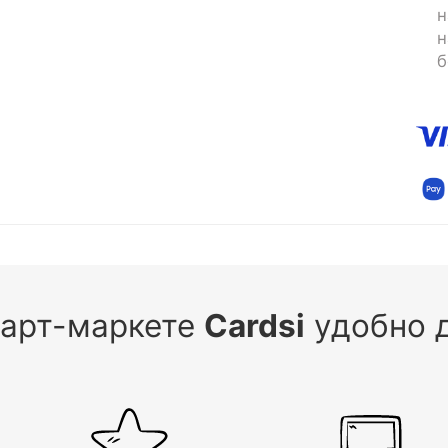
н
н
б
 арт-маркете
Cardsi
удобно д