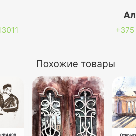
я
Ал
13011
+375
Похожие товары
ы №4498
Открытк