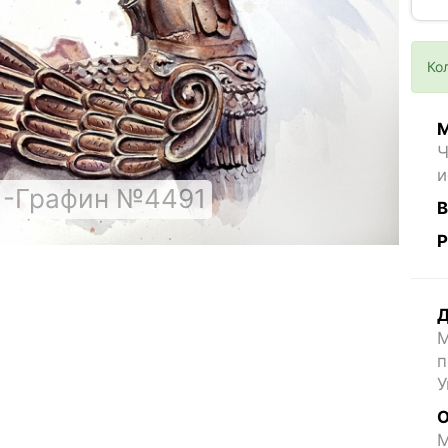
Ко
М
Ч
и
 -Графин №4491
В
Р
Д
М
п
У
О
M