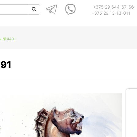
+375 29 644-67-66
+375 29 13-13-011
н №4491
91