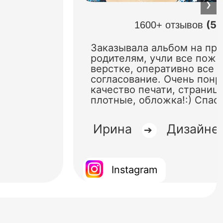
❯
(5.
1600+ отзывов
Заказывала альбом на пр
родителям, учли все поже
верстке, оперативно все 
согласование. Очень понр
качество печати, страниц
плотные, обложка!:) Спас
Ирина
Дизайне
➔
Instagram