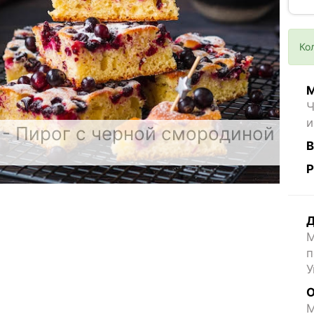
Ко
М
Ч
и
- Пирог с черной смородиной
В
Р
Д
М
п
У
О
M