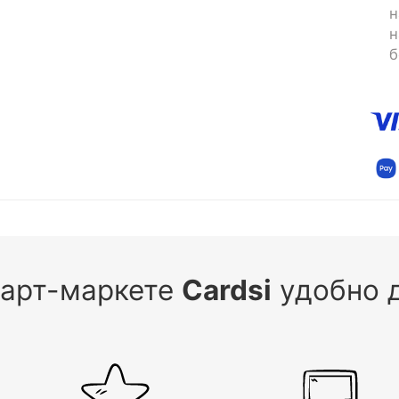
н
н
б
 арт-маркете
Cardsi
удобно д