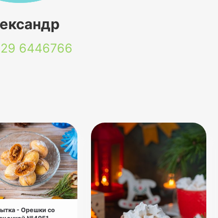
ександр
 29
6446766
ытка - Орешки со