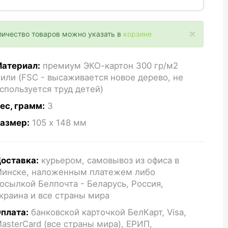
×
личество товаров можно указать в
корзине
атериал:
премиум ЭКО-картон 300 гр/м2
или (FSC - высаживается новое дерево, не
спользуется труд детей)
ес, грамм:
3
азмер:
105 x 148
мм
оставка:
курьером, самовывоз из офиса в
инске, наложенным платежем либо
осылкой Белпочта - Беларусь, Россия,
краина и все страны мира
плата:
банковской карточкой БелКарт, Visa,
asterCard (все страны мира), ЕРИП,