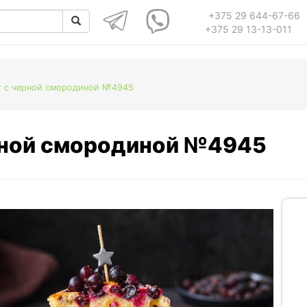
+375 29 644-67-66
+375 29 13-13-011
г с черной смородиной №4945
ерной смородиной №4945