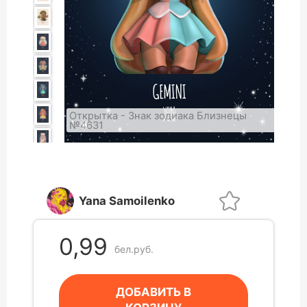
Открытка - Знак зодиака Близнецы
№4631
Yana Samoilenko
0,99
бел.руб.
ДОБАВИТЬ В