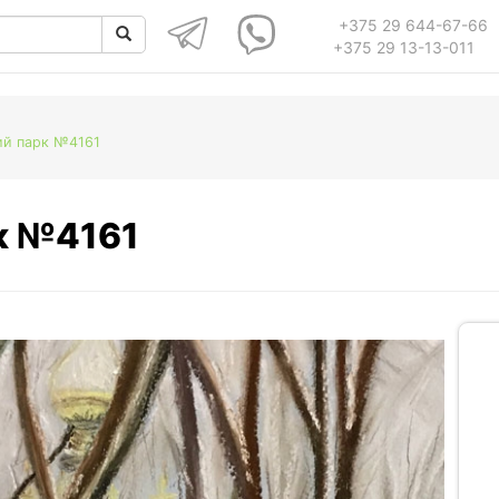
+375 29 644-67-66
+375 29 13-13-011
ий парк №4161
к №4161