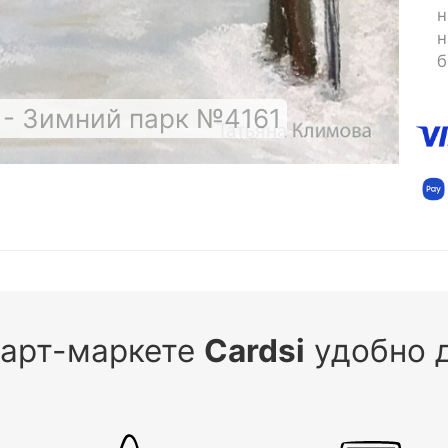
н
н
б
 - Зимний парк №4161
 арт-маркете
Cardsi
удобно д