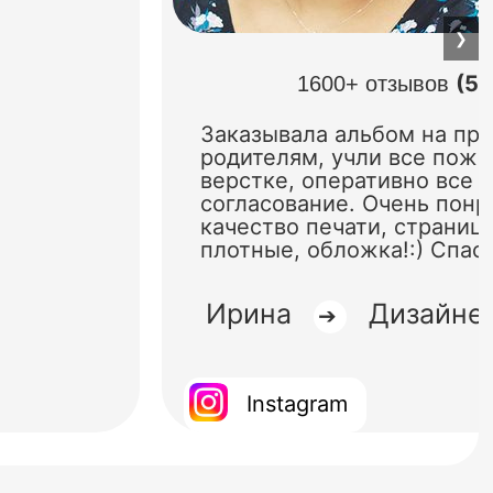
❯
(5.
1600+ отзывов
Заказывала альбом на пр
родителям, учли все поже
верстке, оперативно все 
согласование. Очень понр
качество печати, страниц
плотные, обложка!:) Спас
Ирина
Дизайне
➔
Instagram