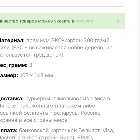
×
личество товаров можно указать в
корзине
атериал:
премиум ЭКО-картон 300 гр/м2
или (FSC - высаживается новое дерево, не
спользуется труд детей)
ес, грамм:
3
азмер:
105 x 148
мм
оставка:
курьером, самовывоз из офиса в
инске, наложенным платежем либо
осылкой Белпочта - Беларусь, Россия,
краина и все страны мира
плата:
банковской карточкой БелКарт, Visa,
asterCard (все страны мира), ЕРИП,