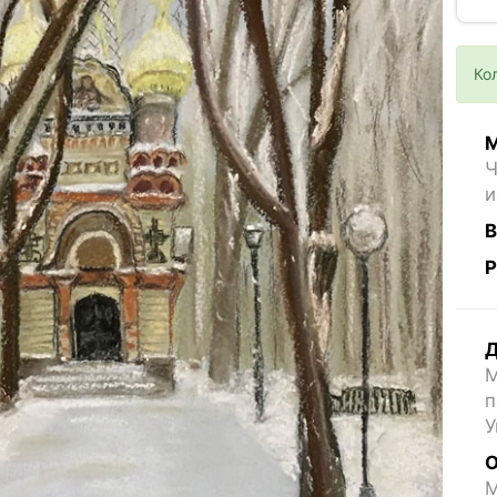
Ко
М
Ч
и
В
Р
Д
М
п
У
О
M