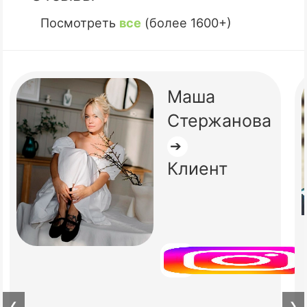
Посмотреть
все
(более 1600+)
Маша
Стержанова
➔
Клиент
❮
❯