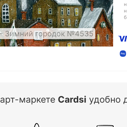
н
н
б
 - Зимний городок №4535
 арт-маркете
Cardsi
удобно д