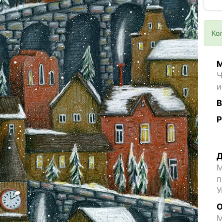
Ко
М
Ч
и
В
Р
Д
М
п
У
О
M