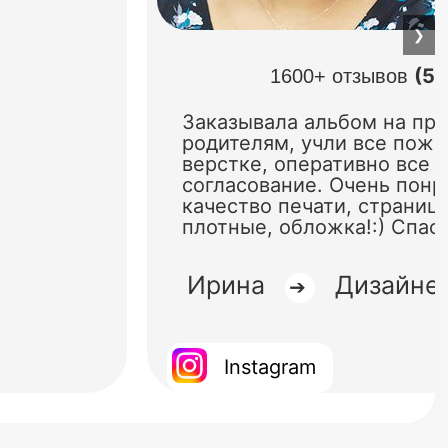
❯
(5.
1600+ отзывов
Заказывала альбом на пр
родителям, учли все поже
верстке, оперативно все 
согласование. Очень понр
качество печати, страниц
плотные, обложка!:) Спас
Ирина
Дизайне
➔
Instagram