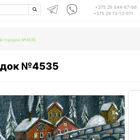
+375 29 644-67-66
+375 29 13-13-011
ий городок №4535
родок №4535