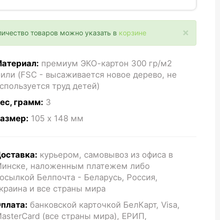
×
личество товаров можно указать в
корзине
атериал:
премиум ЭКО-картон 300 гр/м2
или (FSC - высаживается новое дерево, не
спользуется труд детей)
ес, грамм:
3
азмер:
105 x 148
мм
оставка:
курьером, самовывоз из офиса в
инске, наложенным платежем либо
осылкой Белпочта - Беларусь, Россия,
краина и все страны мира
плата:
банковской карточкой БелКарт, Visa,
asterCard (все страны мира), ЕРИП,