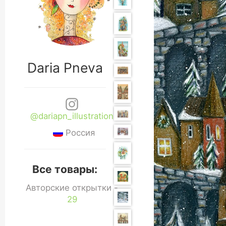
Daria Pneva
@dariapn_illustration
Россия
Все товары:
Авторские открытки -
29