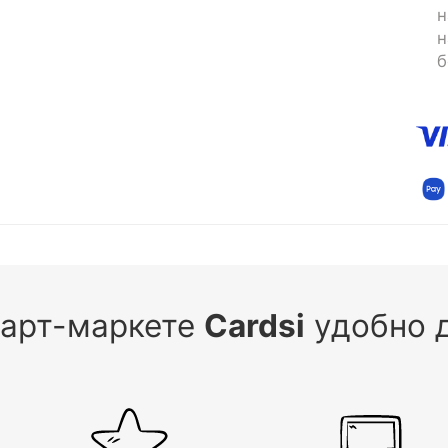
н
н
б
 арт-маркете
Cardsi
удобно д