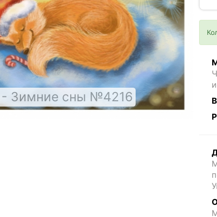
Ко
М
Ч
и
 - Зимние сны №4216
В
Р
Д
М
п
У
О
M