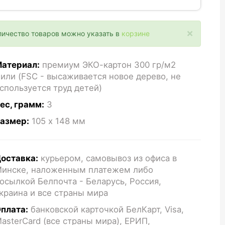
×
личество товаров можно указать в
корзине
атериал:
премиум ЭКО-картон 300 гр/м2
или (FSC - высаживается новое дерево, не
спользуется труд детей)
ес, грамм:
3
азмер:
105 x 148
мм
оставка:
курьером, самовывоз из офиса в
инске, наложенным платежем либо
осылкой Белпочта - Беларусь, Россия,
краина и все страны мира
плата:
банковской карточкой БелКарт, Visa,
asterCard (все страны мира), ЕРИП,