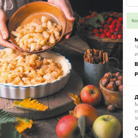
Ко
М
Ч
и
В
Р
Д
М
п
У
О
M