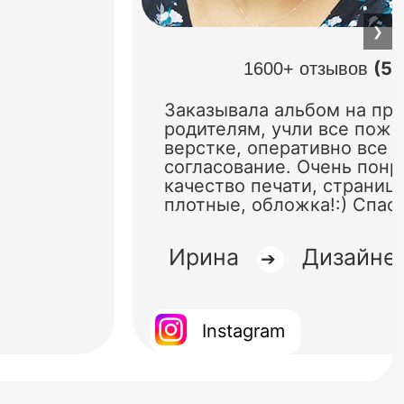
❯
(5.
1600+ отзывов
Заказывала альбом на пр
родителям, учли все поже
верстке, оперативно все 
согласование. Очень понр
качество печати, страниц
плотные, обложка!:) Спас
Ирина
Дизайне
➔
Instagram