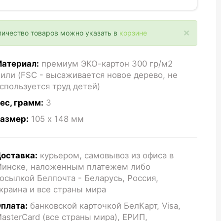
×
личество товаров можно указать в
корзине
атериал:
премиум ЭКО-картон 300 гр/м2
или (FSC - высаживается новое дерево, не
спользуется труд детей)
ес, грамм:
3
азмер:
105 x 148
мм
оставка:
курьером, самовывоз из офиса в
инске, наложенным платежем либо
осылкой Белпочта - Беларусь, Россия,
краина и все страны мира
плата:
банковской карточкой БелКарт, Visa,
asterCard (все страны мира), ЕРИП,