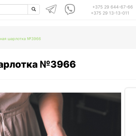
+375 29 644-67-66
+375 29 13-13-011
чная шарлотка №3966
шарлотка №3966