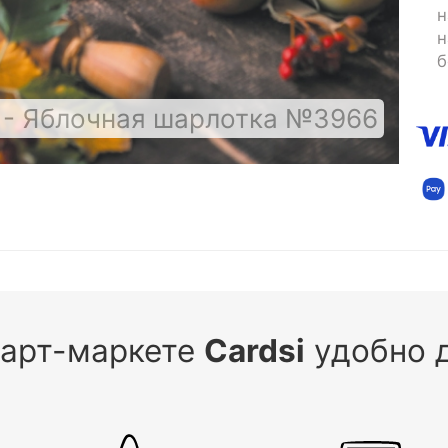
н
н
б
 - Яблочная шарлотка №3966
 арт-маркете
Cardsi
удобно д