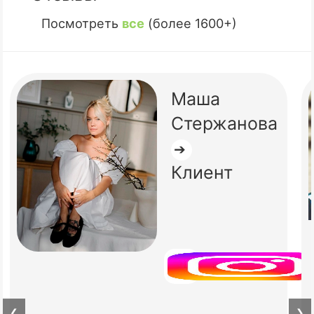
Посмотреть
все
(более 1600+)
Маша
Стержанова
➔
Клиент
❮
❯