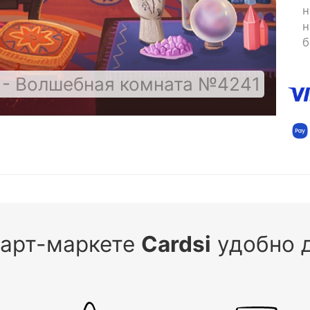
н
н
б
 - Волшебная комната №4241
 арт-маркете
Cardsi
удобно д