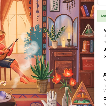
Ко
М
Ч
и
В
Р
Д
М
п
У
О
M