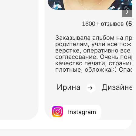
❯
(5.
1600+ отзывов
Заказывала альбом на пр
родителям, учли все поже
верстке, оперативно все 
согласование. Очень понр
качество печати, страниц
плотные, обложка!:) Спас
Ирина
Дизайне
➔
Instagram