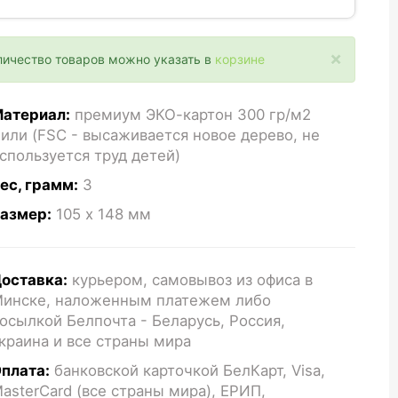
×
личество товаров можно указать в
корзине
атериал:
премиум ЭКО-картон 300 гр/м2
или (FSC - высаживается новое дерево, не
спользуется труд детей)
ес, грамм:
3
азмер:
105 x 148
мм
оставка:
курьером, самовывоз из офиса в
инске, наложенным платежем либо
осылкой Белпочта - Беларусь, Россия,
краина и все страны мира
плата:
банковской карточкой БелКарт, Visa,
asterCard (все страны мира), ЕРИП,