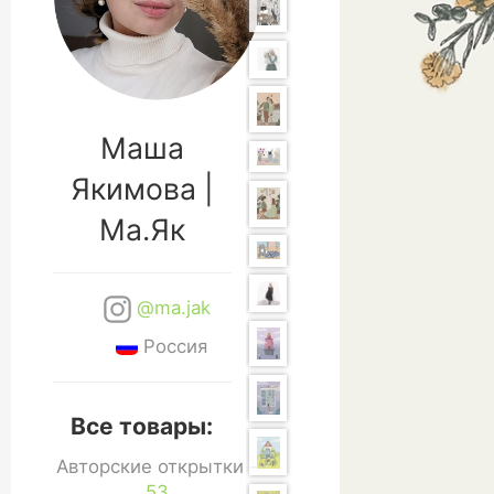
Маша
Якимова |
Ма.Як
@ma.jak
Россия
Все товары:
Авторские открытки -
53