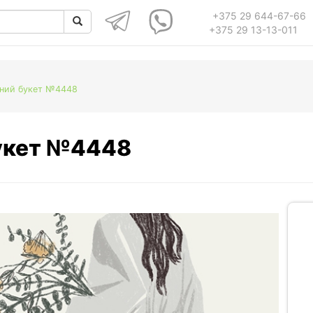
+375 29 644-67-66
+375 29 13-13-011
нний букет №4448
букет №4448