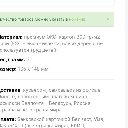
×
личество товаров можно указать в
корзине
атериал:
премиум ЭКО-картон 300 гр/м2
или (FSC - высаживается новое дерево, не
спользуется труд детей)
ес, грамм:
3
азмер:
105 x 148
мм
оставка:
курьером, самовывоз из офиса в
инске, наложенным платежем либо
осылкой Белпочта - Беларусь, Россия,
краина и все страны мира
плата:
банковской карточкой БелКарт, Visa,
asterCard (все страны мира), ЕРИП,