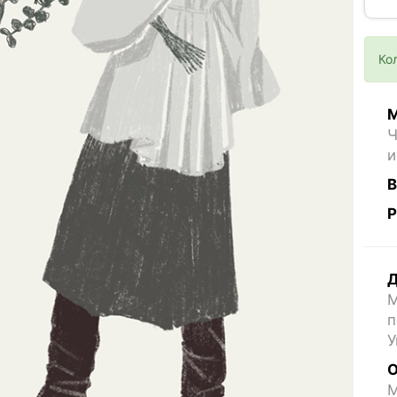
Ко
М
Ч
и
В
Р
Д
М
п
У
О
M