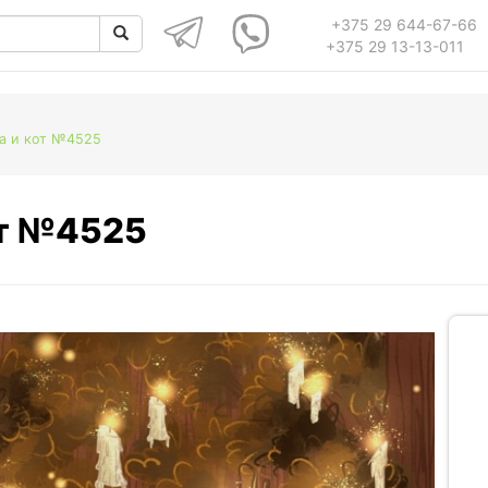
+375 29 644-67-66
+375 29 13-13-011
ма и кот №4525
от №4525