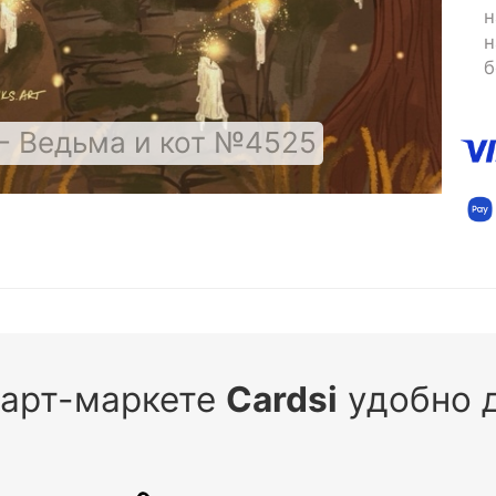
н
н
б
- Ведьма и кот №4525
 арт-маркете
Cardsi
удобно д