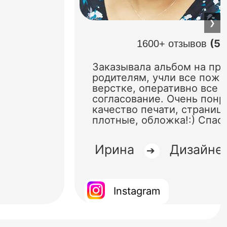
❯
(5.
1600+ отзывов
Заказывала альбом на пр
родителям, учли все поже
верстке, оперативно все 
согласование. Очень понр
качество печати, страниц
плотные, обложка!:) Спас
Ирина
Дизайне
➔
Instagram