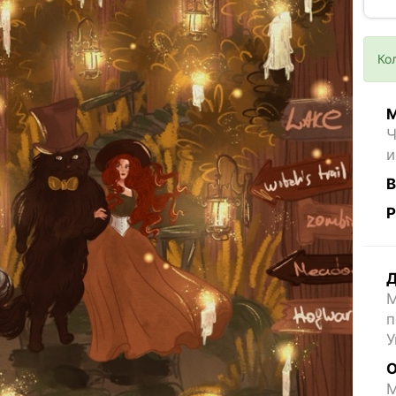
Ко
М
Ч
и
В
Р
Д
М
п
У
О
M