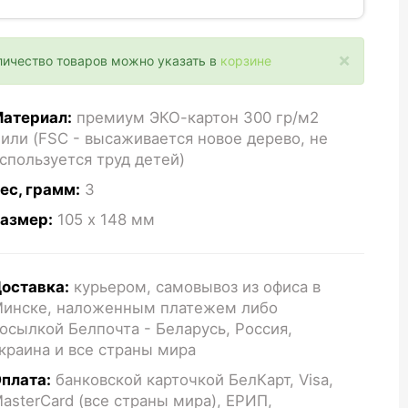
×
личество товаров можно указать в
корзине
атериал:
премиум ЭКО-картон 300 гр/м2
или (FSC - высаживается новое дерево, не
спользуется труд детей)
ес, грамм:
3
азмер:
105 x 148
мм
оставка:
курьером, самовывоз из офиса в
инске, наложенным платежем либо
осылкой Белпочта - Беларусь, Россия,
краина и все страны мира
плата:
банковской карточкой БелКарт, Visa,
asterCard (все страны мира), ЕРИП,