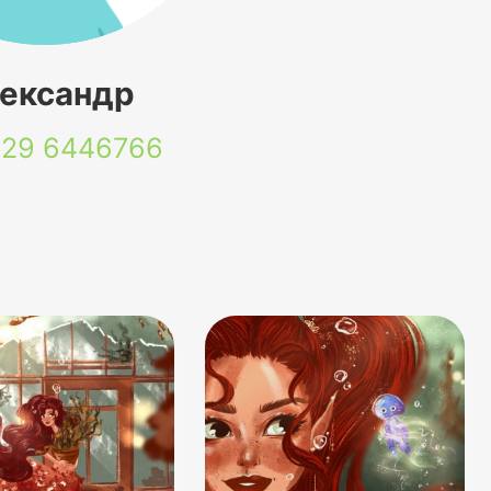
ександр
 29
6446766