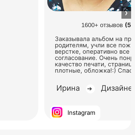
❯
(5.
1600+ отзывов
Заказывала альбом на пр
родителям, учли все поже
верстке, оперативно все 
согласование. Очень понр
качество печати, страниц
плотные, обложка!:) Спас
Ирина
Дизайне
➔
Instagram