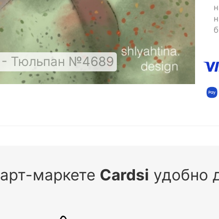
н
н
б
 - Тюльпан №4689
 арт-маркете
Cardsi
удобно д