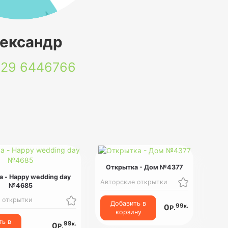
ександр
 29
6446766
Открытка - Дом №4377
 - Happy wedding day
Авторские открытки
№4685
 открытки
Добавить в
99
к.
0
Р.
корзину
ть в
99
к.
0
Р.