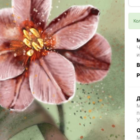
Ко
М
Ч
и
В
Р
Д
М
п
У
О
M