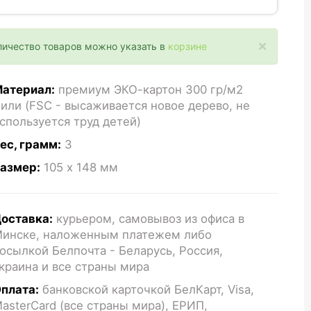
×
личество товаров можно указать в
корзине
атериал:
премиум ЭКО-картон 300 гр/м2
или (FSC - высаживается новое дерево, не
спользуется труд детей)
ес, грамм:
3
азмер:
105 x 148
мм
оставка:
курьером, самовывоз из офиса в
инске, наложенным платежем либо
осылкой Белпочта - Беларусь, Россия,
краина и все страны мира
плата:
банковской карточкой БелКарт, Visa,
asterCard (все страны мира), ЕРИП,