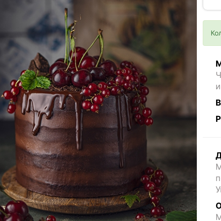
Ко
М
Ч
и
В
Р
Д
М
п
У
О
M