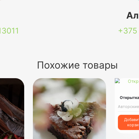
я
Ал
13011
+375
Похожие товары
Открытка
Авторские
Добави
корзи