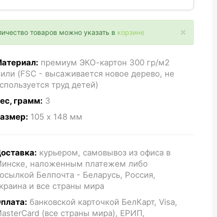
×
личество товаров можно указать в
корзине
атериал:
премиум ЭКО-картон 300 гр/м2
или (FSC - высаживается новое дерево, не
спользуется труд детей)
ес, грамм:
3
азмер:
105 x 148
мм
оставка:
курьером, самовывоз из офиса в
инске, наложенным платежем либо
осылкой Белпочта - Беларусь, Россия,
краина и все страны мира
плата:
банковской карточкой БелКарт, Visa,
asterCard (все страны мира), ЕРИП,