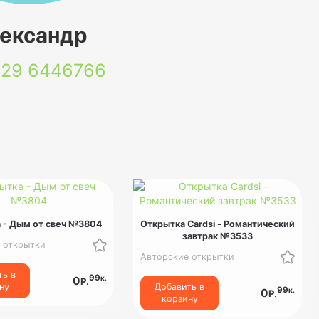
ександр
 29
6446766
 - Дым от свеч №3804
Открытка Cardsi - Романтический
завтрак №3533
 открытки
Авторские открытки
ть в
99
к.
0
Р.
ну
Добавить в
99
к.
0
Р.
корзину