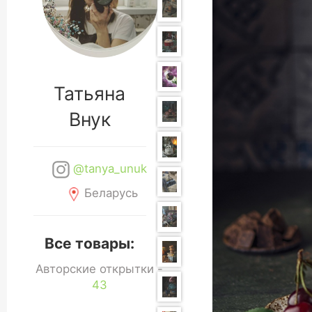
Татьяна
Внук
@tanya_unuk
Беларусь
Все товары:
Авторские открытки -
43