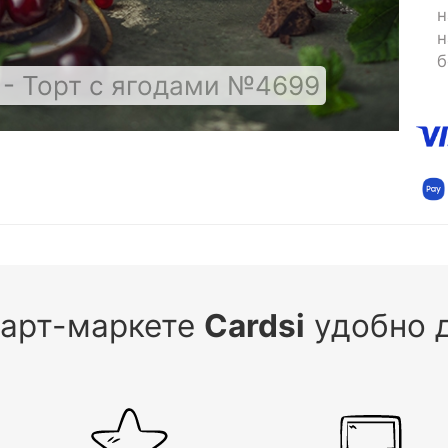
н
н
б
- Торт с ягодами №4699
 арт-маркете
Cardsi
удобно д