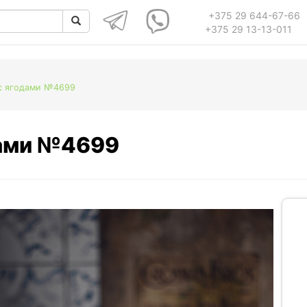
+375 29 644-67-66
+375 29 13-13-011
 с ягодами №4699
дами №4699