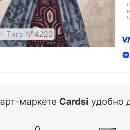
н
н
б
 - Тигр №4220
 арт-маркете
Cardsi
удобно д