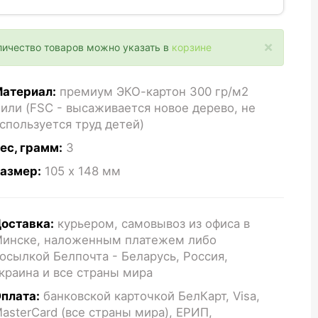
×
личество товаров можно указать в
корзине
атериал:
премиум ЭКО-картон 300 гр/м2
или (FSC - высаживается новое дерево, не
спользуется труд детей)
ес, грамм:
3
азмер:
105 x 148
мм
оставка:
курьером, самовывоз из офиса в
инске, наложенным платежем либо
осылкой Белпочта - Беларусь, Россия,
краина и все страны мира
плата:
банковской карточкой БелКарт, Visa,
asterCard (все страны мира), ЕРИП,