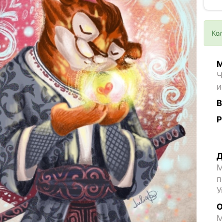
Ко
М
Ч
и
В
Р
Д
М
п
У
О
M