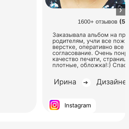
❯
(5.
1600+ отзывов
Заказывала альбом на пр
родителям, учли все поже
верстке, оперативно все 
согласование. Очень понр
качество печати, страниц
плотные, обложка!:) Спас
Ирина
Дизайне
➔
Instagram