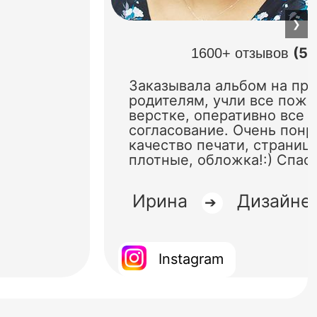
❯
(5.
1600+ отзывов
Заказывала альбом на пр
родителям, учли все поже
верстке, оперативно все 
согласование. Очень понр
качество печати, страниц
плотные, обложка!:) Спас
Ирина
Дизайне
➔
Instagram