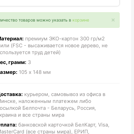
×
личество товаров можно указать в
корзине
атериал:
премиум ЭКО-картон 300 гр/м2
или (FSC - высаживается новое дерево, не
спользуется труд детей)
ес, грамм:
3
азмер:
105 x 148
мм
оставка:
курьером, самовывоз из офиса в
инске, наложенным платежем либо
осылкой Белпочта - Беларусь, Россия,
краина и все страны мира
плата:
банковской карточкой БелКарт, Visa,
asterCard (все страны мира), ЕРИП,