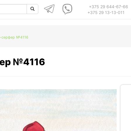
+375 29 644-67-66
+375 29 13-13-011
а-серфер №4116
фер №4116