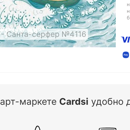
н
н
б
 - Санта-серфер №4116
 арт-маркете
Cardsi
удобно д