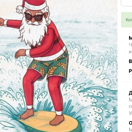
Ко
М
Ч
и
В
Р
Д
М
п
У
О
M