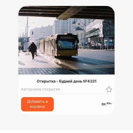
Открытка - Будний день №4331
Авторские открытки
Добавить в
99
к.
0
Р.
корзину