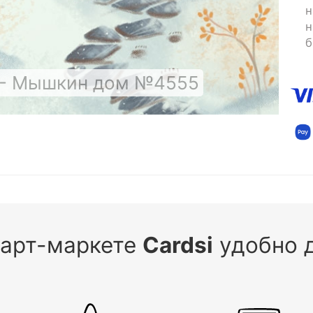
н
н
б
 - Мышкин дом №4555
 арт-маркете
Cardsi
удобно д