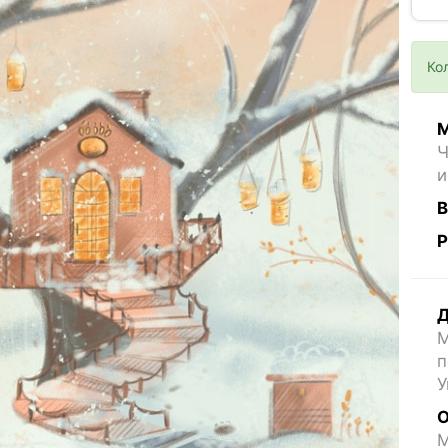
Ко
М
Ч
и
В
Р
Д
М
п
У
О
M