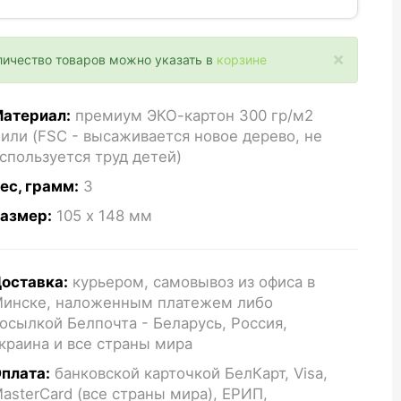
×
личество товаров можно указать в
корзине
атериал:
премиум ЭКО-картон 300 гр/м2
или (FSC - высаживается новое дерево, не
спользуется труд детей)
ес, грамм:
3
азмер:
105 x 148
мм
оставка:
курьером, самовывоз из офиса в
инске, наложенным платежем либо
осылкой Белпочта - Беларусь, Россия,
краина и все страны мира
плата:
банковской карточкой БелКарт, Visa,
asterCard (все страны мира), ЕРИП,