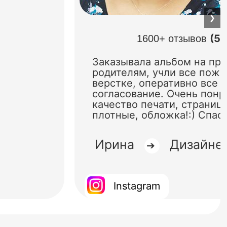
❯
(5.
1600+ отзывов
Заказывала альбом на пр
родителям, учли все поже
верстке, оперативно все 
согласование. Очень понр
качество печати, страниц
плотные, обложка!:) Спас
Ирина
Дизайне
➔
Instagram