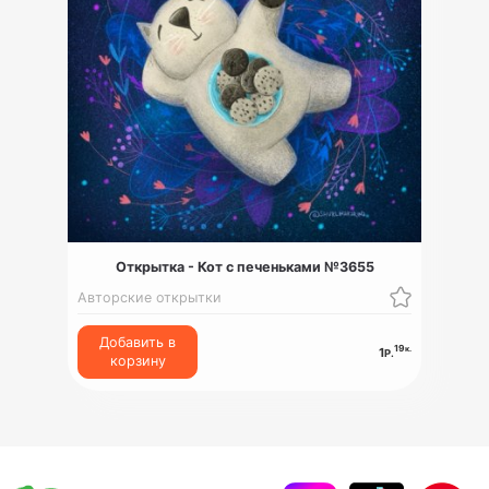
Открытка - Кот с печеньками №3655
Авторские открытки
Добавить в
19
к.
1
Р.
корзину