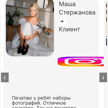
Маша
Стержанова
➔
Клиент
❮
❯
Печатаю у ребят наборы
фотографий. Отличное
качество. Так же печатала