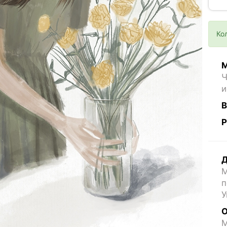
Ко
М
Ч
и
В
Р
Д
М
п
У
О
M