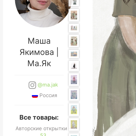
Маша
Якимова |
Ма.Як
@ma.jak
Россия
Все товары:
Авторские открытки -
53