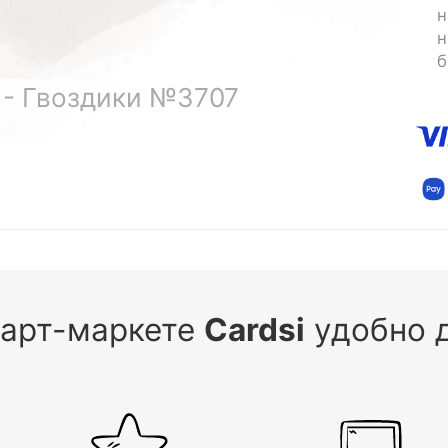
н
н
б
 - Гвоздики №3707
 арт-маркете
Cardsi
удобно д