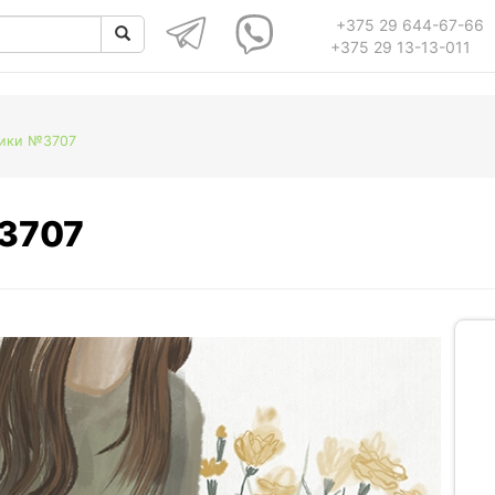
+375 29 644-67-66
+375 29 13-13-011
дики №3707
№3707