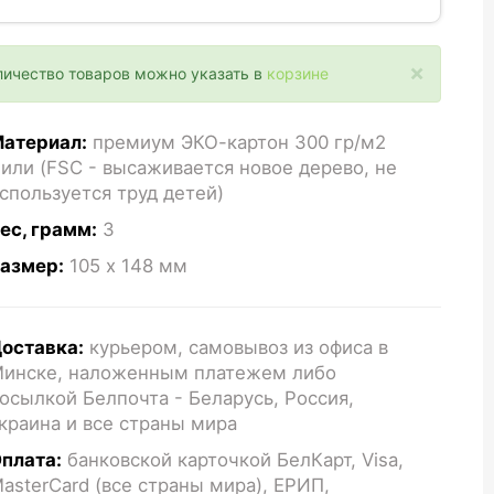
×
личество товаров можно указать в
корзине
атериал:
премиум ЭКО-картон 300 гр/м2
или (FSC - высаживается новое дерево, не
спользуется труд детей)
ес, грамм:
3
азмер:
105 x 148
мм
оставка:
курьером, самовывоз из офиса в
инске, наложенным платежем либо
осылкой Белпочта - Беларусь, Россия,
краина и все страны мира
плата:
банковской карточкой БелКарт, Visa,
asterCard (все страны мира), ЕРИП,