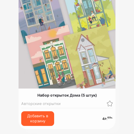
Набор открыток Дома (5 штук)
Авторские открытки
Добавить в
69
к.
4
Р.
корзину